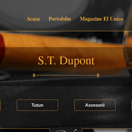
Acasa
Portofoliu
Magazine El Unico
S.T. Dupont
Tutun
Accesorii