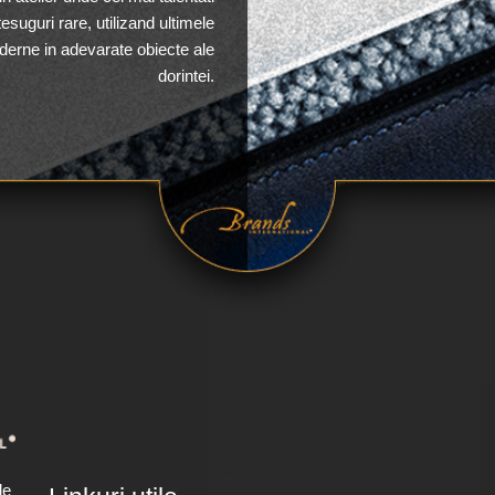
suguri rare, utilizand ultimele
derne in adevarate obiecte ale
dorintei.
de