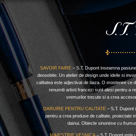
SAVOIR FAIRE
– S.T. Dupont inseamna pasiunea
deosebite. Un atelier de design unde ideile si invo
calitatea este adjectival de baza. O mostenire ce 
renumiti artisti francezi sunt alesi pentru a
vremurilor trecute si a crea accesor
DARUIRE PENTRU CALITATE
– S.T. Dupont 
pentru a crea produse de calitate, proiectate i
dainui. Obiecte sinonime cu frumuse
MAIESTRIE VESNICA
– S.T. Dupont este un