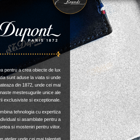
 pentru a crea obiecte de lux
atia sunt aduse la viata si unde
dateaza din 1872, unde cei mai
 renaste mestesugurile unice ale
ii exclusiviste si exceptionale.
imbina tehnologia cu expertiza
ndividual si asamblate pentru a
tea si mosteniri pentru viitor.
 atelier unde cei mai talentati