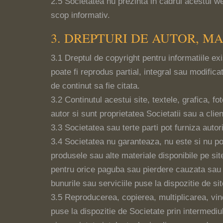
2.5 Societatea nu prezinta in cadrul acestui w
scop informativ.
3. DREPTURI DE AUTOR, M
3.1 Dreptul de copyright pentru informatiile ex
poate fi reprodus partial, integral sau modifica
de continut sa fie citata.
3.2 Continutul acestui site, textele, grafica, fo
autor si sunt proprietatea Societatii sau a client
3.3 Societatea sau terte parti pot furniza autor
3.4 Societatea nu garanteaza, nu este si nu poat
produsele sau alte materiale disponibile pe site
pentru orice paguba sau pierdere cauzata sau pr
bunurile sau serviciile puse la dispozitie de sit
3.5 Reproducerea, copierea, multiplicarea, vind
puse la dispozitie de Societate prin intermediu