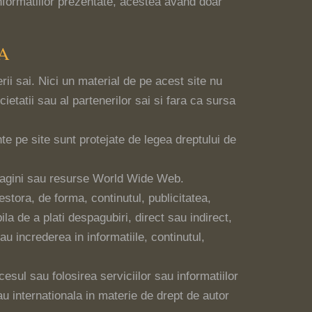
nformatiilor prezentate, acestea avand doar
A
rii sai. Nici un material de pe acest site nu
ietatii sau al partenerilor sai si fara ca sursa
ente pe site sunt protejate de legea dreptului de
lte pagini sau resurse World Wide Web.
estora, de forma, continutul, publicitatea,
la de a plati despagubiri, direct sau indirect,
 increderea in informatiile, continutul,
esul sau folosirea serviciilor sau informatiilor
au internationala in materie de drept de autor