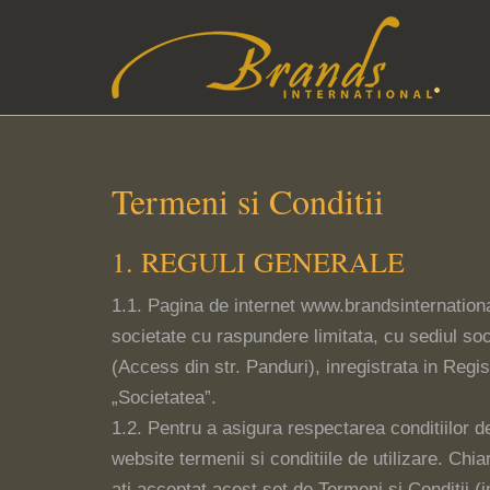
Termeni si Conditii
1. REGULI GENERALE
1.1. Pagina de internet www.brandsinternationa
societate cu raspundere limitata, cu sediul soc
(Access din str. Panduri), inregistrata in Reg
„Societatea”.
1.2. Pentru a asigura respectarea conditiilor de 
website termenii si conditiile de utilizare. Chi
ati acceptat acest set de Termeni si Conditii (i