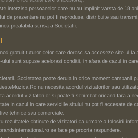
te interzisa persoanelor care nu au implinit varsta de 18 ani
lui de prezentare nu pot fi reproduse, distribuite sau transmi
nea prealabila scrisa a Societatii.
I
 mod gratuit tuturor celor care doresc sa acceseze site-ul la 
e-ului sunt supuse acelorasi conditii, in afara de cazul in car
Societatii. Societatea poate derula in orice moment campanii pu
iesteMuzica.Ro nu necesita acordul vizitatorilor sau utilizato
ta acordul vizitatorilor si poate fi schimbat oricand fara a n
ate in cazul in care serviciile sitului nu pot fi accesate de ca
tive tehnice sau comerciale.
rezultatele obtinute de vizitatori ca urmare a folosirii infor
w.brandsinternational.ro se face pe propria raspundere.