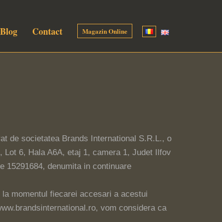
Blog
Contact
Magazin Online
at de societatea Brands International S.R.L., o
 Lot 6, Hala A6A, etaj 1, camera 1, Judet Ilfov
are 15291684, denumita in continuare
ice la momentul fiecarei accesari a acestui
ati www.brandsinternational.ro, vom considera ca