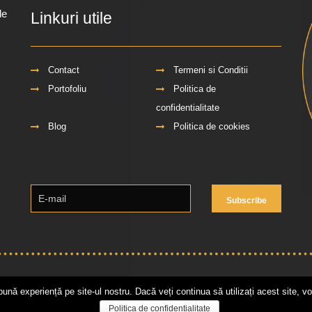
de
Linkuri utile
Contact
Termeni si Conditii
Portofoliu
Politica de
confidentialitate
Blog
Politica de cookies
Creare Site Web
by IT eXclusiv
bună experiență pe site-ul nostru. Dacă veți continua să utilizați acest site,
Politica de confidențialitate