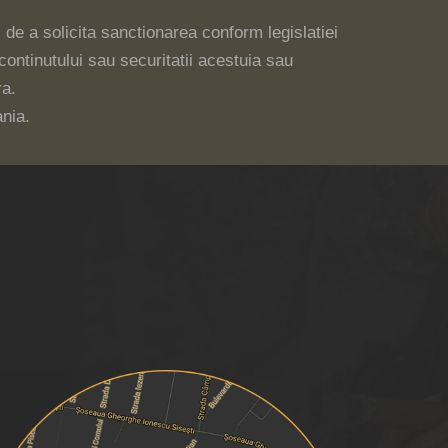
i de a solicita sanctionarea conform legislatiei
continutului sau securitatii acestuia sau
ra.
ania.