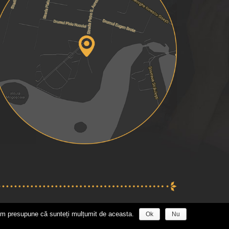
 vom presupune că sunteți mulțumit de aceasta.
Ok
Nu