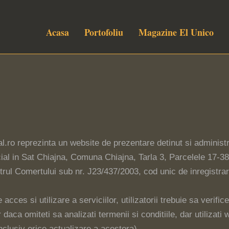
Acasa
Portofoliu
Magazine El Unico
l.ro reprezinta un website de prezentare detinut si administr
ial in Sat Chiajna, Comuna Chiajna, Tarla 3, Parcelele 17-38,
istrul Comertului sub nr. J23/437/2003, cod unic de inregistr
acces si utilizare a serviciilor, utilizatorii trebuie sa verif
ar daca omiteti sa analizati termenii si conditiile, dar utiliz
nclusiv orice actualizare a acestora).