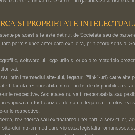
ebsite o oferta de vanzare si nici nu garanteaza acuratetea i
ARCA SI PROPRIETATE INTELECTUAL
istente pe acest site este detinut de Societate sau de partene
t fara permisiunea anterioara explicita, prin acord scris al Soc
tografiile, software-ul, logo-urile si orice alte materiale prez
ilor sai.
izat, prin intermediul site-ului, legaturi (“link”-uri) catre a
e fi facuta responsabila in nici un fel de disponibilitatea ac
-urile respective. Societatea nu va fi responsabila sau pasibi
esupusa a fi fost cauzata de sau in legatura cu folosirea sau
e-urile respective.
erea, revinderea sau exploatarea unei parti a serviciilor, acc
l site-ului intr-un mod care violeaza legislatia romaneasca s