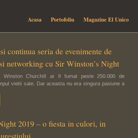
Acasa
Portofoliu
Magazine El Unico
isi continua seria de evenimente de
 si networking cu Sir Winston’s Night
Winston Churchill ar fi fumat peste 250.000 de
impul vietii sale. Dar aceasta nu era singura pasiune a
itician – el era cunoscut si pentru bauturile fine pe care
eu aproape si pe care le consuma de dimineata pana
, va propunem sa ne vedem pe […]
ght 2019 – o fiesta in culori, in
urestiului