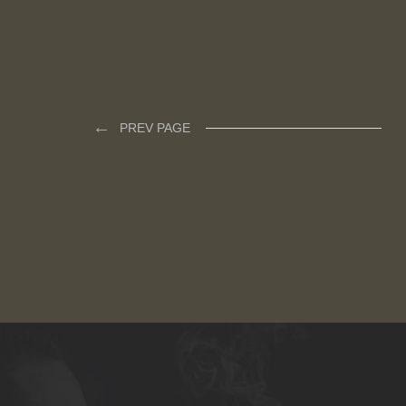
←
PREV PAGE