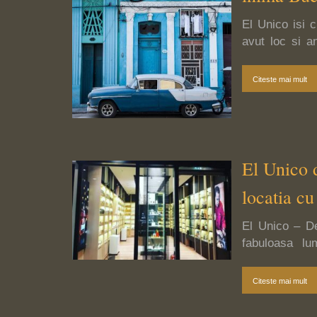
El Unico isi 
avut loc si a
Palace Hilton!
Citeste mai mult
El Unico 
locatia c
El Unico – De
fabuloasa lu
Clujului. Viner
si a lui Manue
Citeste mai mult
Republica Domi
planurile de vii