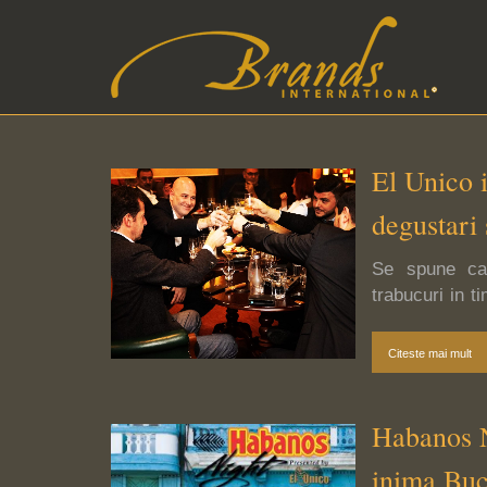
El Unico 
degustari
Se spune ca 
trabucuri in t
ilustrului pol
le tinea mer
Citeste mai mult
seara. Astfel
Habanos Ni
inima Buc