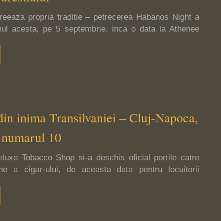
creeaza propria traditie – petrecerea Habanos Night a
nul acesta, pe 5 septembrie, inca o data la Athenee
din inima Transilvaniei – Cluj-Napoca,
u numarul 10
luxe Tobacco Shop si-a deschis oficial portile catre
me a cigar-ului, de aceasta data pentru locuitorii
i, 12 aprilie, in compania presei, a iubitorilor de trabuc
l Inoa, Master Blender La Aurora, invitatul special din
nicana, El Unico si-a prezentat specificul, istoria si
tor.