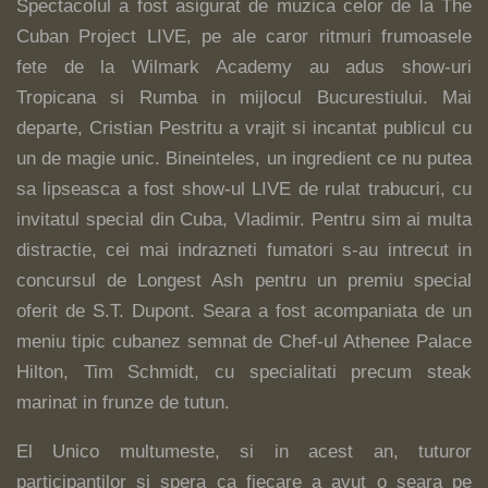
Spectacolul a fost asigurat de muzica celor de la The
Cuban Project LIVE, pe ale caror ritmuri frumoasele
fete de la Wilmark Academy au adus show-uri
Tropicana si Rumba in mijlocul Bucurestiului. Mai
departe, Cristian Pestritu a vrajit si incantat publicul cu
un de magie unic. Bineinteles, un ingredient ce nu putea
sa lipseasca a fost show-ul LIVE de rulat trabucuri, cu
invitatul special din Cuba, Vladimir. Pentru sim ai multa
distractie, cei mai indrazneti fumatori s-au intrecut in
concursul de Longest Ash pentru un premiu special
oferit de S.T. Dupont. Seara a fost acompaniata de un
meniu tipic cubanez semnat de Chef-ul Athenee Palace
Hilton, Tim Schmidt, cu specialitati precum steak
marinat in frunze de tutun.
El Unico multumeste, si in acest an, tuturor
participantilor si spera ca fiecare a avut o seara pe