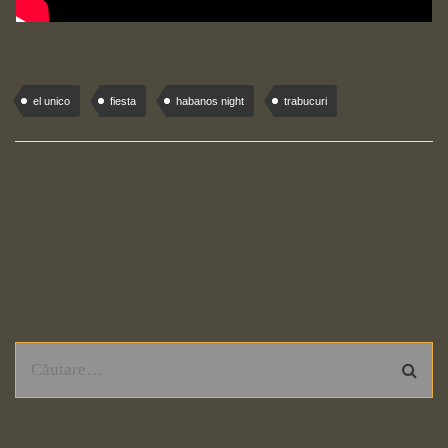
el unico
fiesta
habanos night
trabucuri