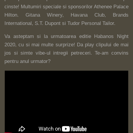
cinste! Multumiri speciale si sponsorilor Athenee Palace
Hilton. Gitana Winery, Havana Club, Brands
International, S.T. Dupont si Tudor Personal Tailor.
Va asteptam si la urmatoarea editie Habanos Night
2020, cu si mai multe surprize! Da play clipului de mai
jos si simte vibe-ul intregii petreceri. Te-am convins
pentru anul urmator?