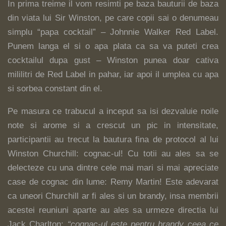
In prima treime il vom resimti pe baza bauturii de baza
din viata lui Sir Winston, pe care copii sai o denumeau
simplu “papa cocktail” – Johnnie Walker Red Label.
Punem langa el si o apa plata ca sa va puteti crea
cocktailul dupa gust – Winston punea doar cativa
mililitri de Red Label in pahar, iar apoi il umplea cu apa
si sorbea constant din el.
Pe masura ce trabucul a inceput sa isi dezvaluie noile
note si arome si a crescut un pic in intensitate,
participantii au trecut la bautura fina de protocol al lui
Winston Churchill: cognac-ul! Cu totii au ales sa se
delecteze cu una dintre cele mai mari si mai apreciate
case de cognac din lume: Remy Martin! Este adevarat
ca uneori Churchill ar fi ales si un brandy, insa membrii
acestei reuniuni aparte au ales sa urmeze directia lui
Jack Charlton:
“cognac-ul este pentru brandy ceea ce