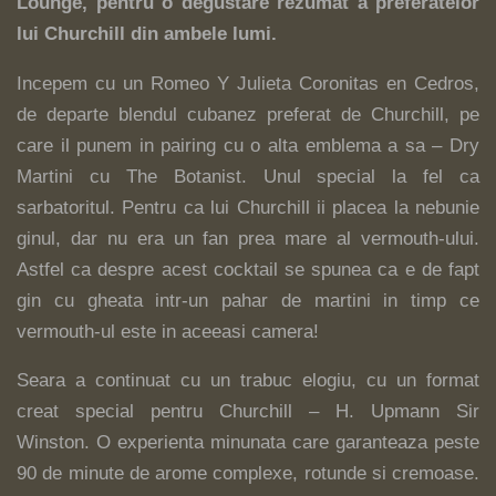
Lounge, pentru o degustare rezumat a preferatelor
lui Churchill din ambele lumi.
Incepem cu un Romeo Y Julieta Coronitas en Cedros,
de departe blendul cubanez preferat de Churchill, pe
care il punem in pairing cu o alta emblema a sa – Dry
Martini cu The Botanist. Unul special la fel ca
sarbatoritul. Pentru ca lui Churchill ii placea la nebunie
ginul, dar nu era un fan prea mare al vermouth-ului.
Astfel ca despre acest cocktail se spunea ca e de fapt
gin cu gheata intr-un pahar de martini in timp ce
vermouth-ul este in aceeasi camera!
Seara a continuat cu un trabuc elogiu, cu un format
creat special pentru Churchill – H. Upmann Sir
Winston. O experienta minunata care garanteaza peste
90 de minute de arome complexe, rotunde si cremoase.