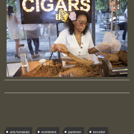
arta fumatului
eveniment
parteneri
torcedor