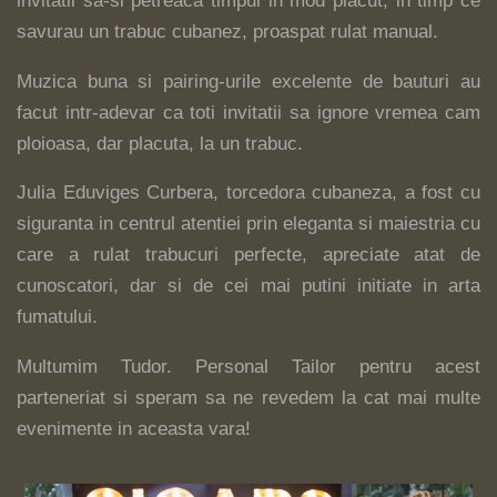
invitatii sa-si petreaca timpul in mod placut, in timp ce
savurau un trabuc cubanez, proaspat rulat manual.
Muzica buna si pairing-urile excelente de bauturi au
facut intr-adevar ca toti invitatii sa ignore vremea cam
ploioasa, dar placuta, la un trabuc.
Julia Eduviges Curbera, torcedora cubaneza, a fost cu
siguranta in centrul atentiei prin eleganta si maiestria cu
care a rulat trabucuri perfecte, apreciate atat de
cunoscatori, dar si de cei mai putini initiate in arta
fumatului.
Multumim Tudor. Personal Tailor pentru acest
parteneriat si speram sa ne revedem la cat mai multe
evenimente in aceasta vara!