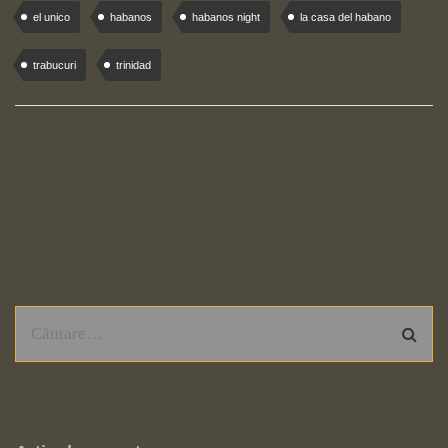
el unico
habanos
habanos night
la casa del habano
trabucuri
trinidad