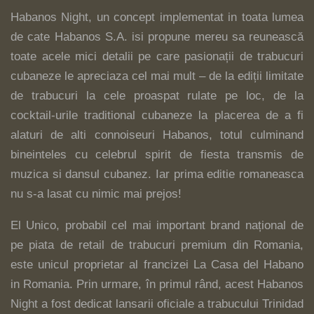
Habanos Night, un concept implementat in toata lumea
de cate Habanos S.A. isi propune mereu sa reunească
toate acele mici detalii pe care pasionații de trabucuri
cubaneze le apreciaza cel mai mult – de la ediții limitate
de trabucuri la cele proaspat rulate pe loc, de la
cocktail-urile traditional cubaneze la placerea de a fi
alaturi de alti connoiseuri Habanos, totul culminand
bineinteles cu celebrul spirit de fiesta transmis de
muzica si dansul cubanez. Iar prima editie romaneasca
nu s-a lasat cu nimic mai prejos!
El Unico, probabil cel mai important brand național de
pe piata de retail de trabucuri premium din Romania,
este unicul proprietar al francizei La Casa del Habano
in Romania. Prin urmare, în primul rând, acest Habanos
Night a fost dedicat lansarii oficiale a trabucului Trinidad