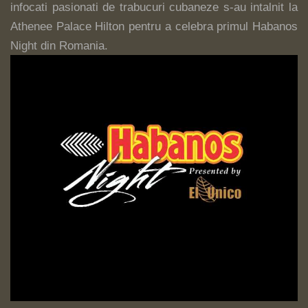
infocati pasionati de trabucuri cubaneze s-au intalnit la
Athenee Palace Hilton pentru a celebra primul Habanos
Night din Romania.