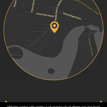
Utilizăm cookie-urile pentru a vă asigura că vă oferim cea mai bună